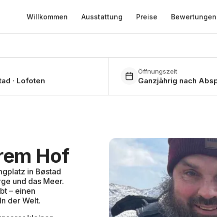
Willkommen
Ausstattung
Preise
Bewertungen
Öffnungszeit
 2025
Ganzjährig geöffnet
ad · Lofoten
Ganzjährig nach Abs
ebchens
Platz
iliengeführter Stellplatz für
rem Hof
 eigenen Tempo entdecken
ngplatz in Bøstad
ge und das Meer.
bt – einen
n der Welt.