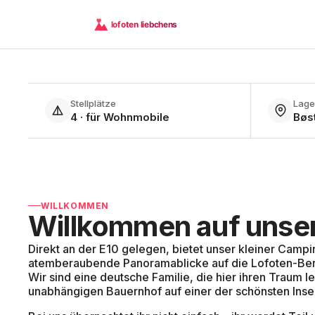
Campingplatz auf den Lofoten · Norwegen
Stellplätze
Lage
4,7 · 93 Google-Bewertungen
Gäste-Liebling
4 · für Wohnmobile
Bøst
Lofoten
Li
Zwischen Meer und Berggipfeln — ein kleiner, fam
WILLKOMMEN
Willkommen auf unse
Wohnmobile und alle, die den hohen Norden im
möchten.
Direkt an der E10 gelegen, bietet unser kleiner Campi
atemberaubende Panoramablicke auf die Lofoten-Ber
Jetzt reservieren
Mehr erfahren
Wir sind eine deutsche Familie, die hier ihren Traum le
unabhängigen Bauernhof auf einer der schönsten Insel